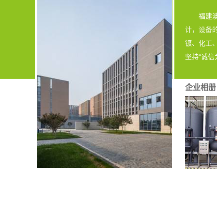
福建澳洁
计，设备
镀、化工
坚持“诚信
企业相册