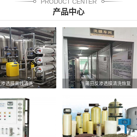
PRODUCT CENTER
产品中心
福
建
福
反渗透膜离线清洗
莆田反渗透膜清洗恢复
反
建
渗
反
透
渗
膜
透
离
膜
线
清
清
洗
洗：
恢