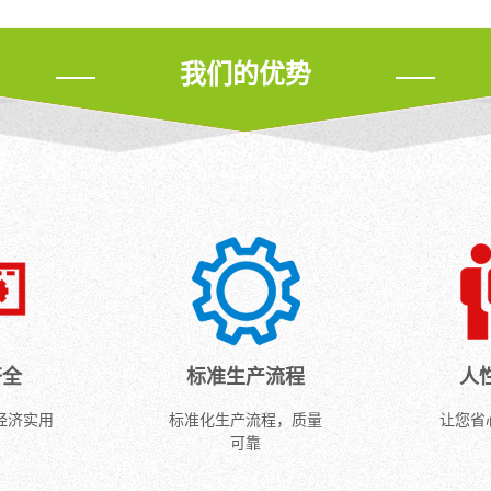
复
理
种
除
杂
其
和
系
水
质、
俱
跟
统
中
微
我们的优势
佳
踪
采
的
生
状
与
用
微
物
态
反
多
生
和
的...
渗
种
物、
重
透
不
颗
金
膜
同
粒
属
系...
类
物、
等
型
有
物
的
机
质
过
物
去
滤
和
除，
介
重
从
质，..
金
而
齐全
标准生产流程
人
属
得
经济实用
标准化生产流程，质量
让您省
等
到
可靠
污
高
染
纯