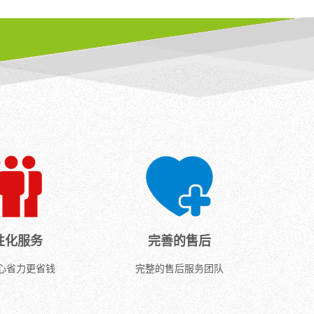
微
气
中
小
质
的
颗
量。
离
粒、
2.
子
细
除
和
菌、...
臭...
有
机
物
质
去
除，
从
而
获
得
.
纯
性化服务
完善的售后
净
心省力更省钱
完整的售后服务团队
的
水。
该