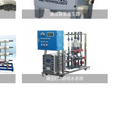
种
利
1.
莆田臭氧发生器
用
净
反
化
渗
空
透
气：
力
技
臭
术
氧
来
发
去
生
除
器
EDI
水
可
超
莆田EDI超纯水系統
中
以
纯
杂
将
水
质
有
系
和
害
统
污
物
是
染
质
一
物
如
种
的
细
高