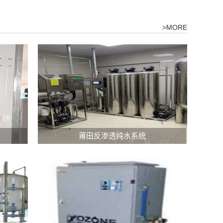
>MORE
反
莆田反渗透纯水系统
渗
透
纯
水
系
统
是
一