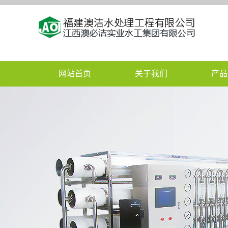
网站首页
关于我们
产品
公司简介
莆田污
实用型zhuanli证书
莆田纯
联系我们
莆田游泳池
福建反渗透膜清洗中心
莆田医疗污
莆田海
莆田直
莆田脱