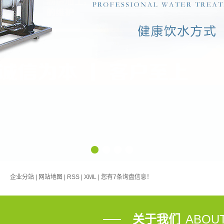
浮机系列
反渗透膜清洗资讯
设备系列
水一体化净
膜清洗恢复
设备
1
2
3
4
企业分站
|
网站地图
|
RSS
|
XML
|
您有
7
条询盘信息！
关于我们
ABOUT