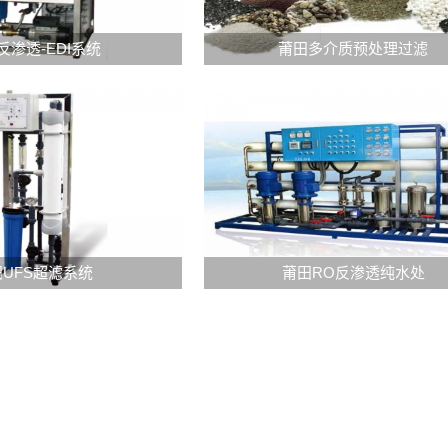
保
复：
障
重
反
多
反渗透-EDI系统
莆田多介质预处理过滤
运
焕
渗
介
行
过
透-
质
的
滤
EDI
预
关
活
系
处
键
统
理
步
反
是
过
骤
渗
一
滤
反
透
种
系
渗
膜
用
统
透
在
于
是
UFS
RO
UFS超滤系统
莆田RO反渗透纯水处
膜
长
处
一
超
反
在
期
理
种
滤
渗
长
使
反
用
系
透
期
用
渗
于
统
纯
使
后，
透
对
是
水
用
性
膜
水
一
处
后，
能
系
进
种
理
会
会
统
行
水
系