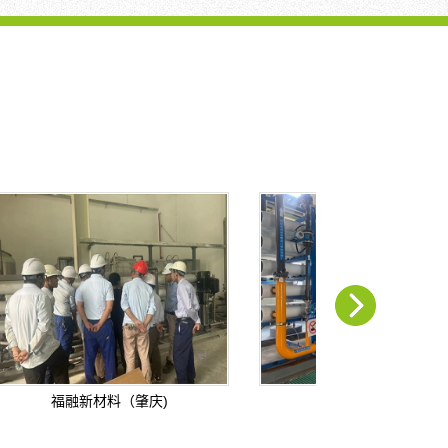
系
统
与
传...
福融新材料（肇庆)
电厂水处理